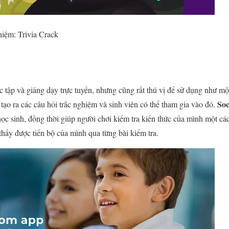
iệm: Trivia Crack
 tập và giảng dạy trực tuyến, nhưng cũng rất thú vị để sử dụng như m
Soc
tạo ra các câu hỏi trắc nghiệm và sinh viên có thể tham gia vào đó.
học sinh, đồng thời giúp người chơi kiểm tra kiến thức của mình một cá
 thấy được tiến bộ của mình qua từng bài kiểm tra.