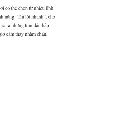
ơi có thể chọn từ nhiều lĩnh
nh năng “Trả lời nhanh”, cho
tạo ra những trận đấu hấp
 giờ cảm thấy nhàm chán.