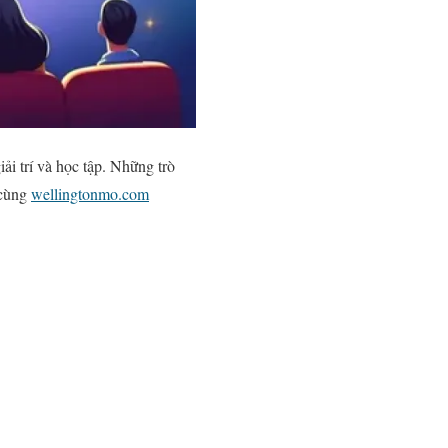
ải trí và học tập. Những trò
 cùng
wellingtonmo.com