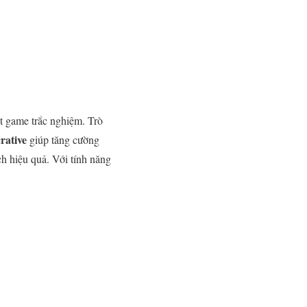
ột game trắc nghiệm. Trò
rative
giúp tăng cường
ch hiệu quả. Với tính năng