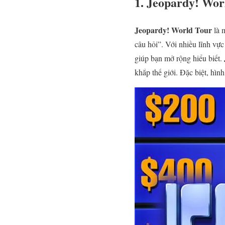
1. Jeopardy! Wor
Jeopardy! World Tour
là m
câu hỏi”. Với nhiều lĩnh vực
giúp bạn mở rộng hiểu biết.
khắp thế giới. Đặc biệt, hìn