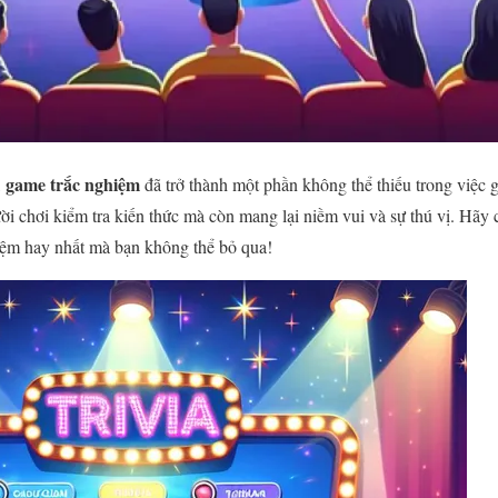
game trắc nghiệm
,
đã trở thành một phần không thể thiếu trong việc gi
ời chơi kiểm tra kiến thức mà còn mang lại niềm vui và sự thú vị. Hãy
ệm hay nhất mà bạn không thể bỏ qua!