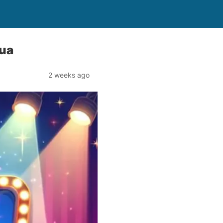
Qua
2 weeks ago