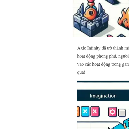
Axie Infinity đã trở thành m
hoạt động phong phú, người c
vào các hoạt động trong g
qua!