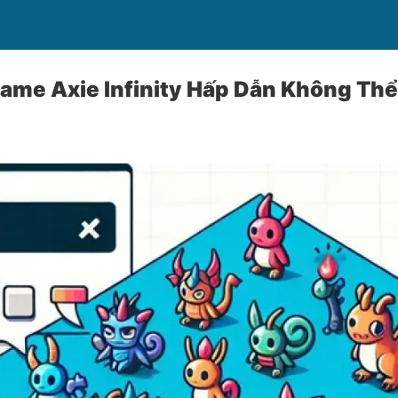
ame Axie Infinity Hấp Dẫn Không Thể