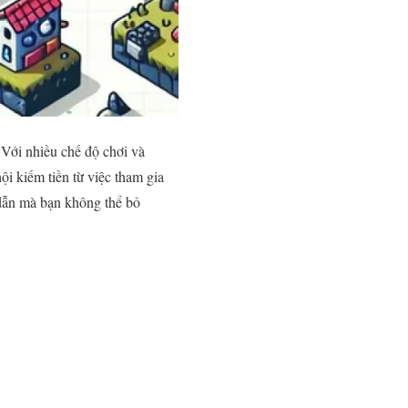
. Với nhiều chế độ chơi và
ội kiếm tiền từ việc tham gia
dẫn mà bạn không thể bỏ