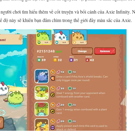
 người chơi tìm hiểu thêm về cốt truyện và bối cảnh của Axie Infinity
hế độ này sẽ khiến bạn đắm chìm trong thế giới đầy màu sắc của Axie.