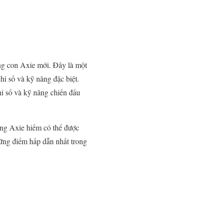
ng con Axie mới. Đây là một
hỉ số và kỹ năng đặc biệt.
ỉ số và kỹ năng chiến đấu
ững Axie hiếm có thể được
những điểm hấp dẫn nhất trong