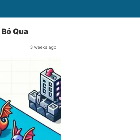
 Bỏ Qua
3 weeks ago