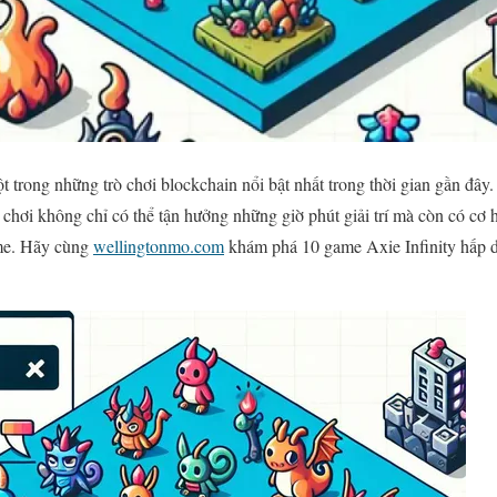
ột trong những trò chơi blockchain nổi bật nhất trong thời gian gần đây
hơi không chỉ có thể tận hưởng những giờ phút giải trí mà còn có cơ h
ame. Hãy cùng
wellingtonmo.com
khám phá 10 game Axie Infinity hấp 