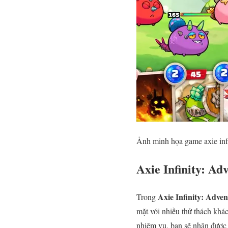
Ảnh minh họa game axie infin
Axie Infinity: Ad
Axie Infinity: Adve
Trong
mặt với nhiều thử thách khác
nhiệm vụ, bạn sẽ nhận được 