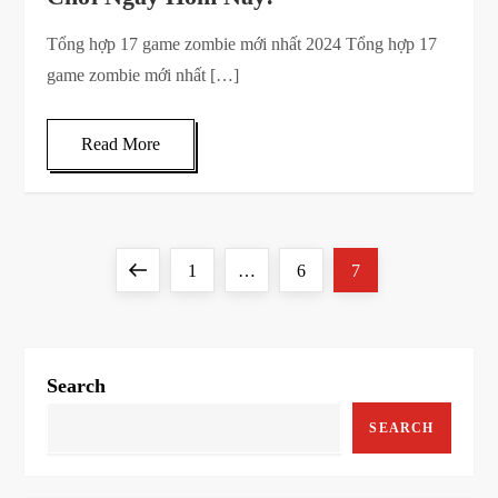
Tổng hợp 17 game zombie mới nhất 2024 Tổng hợp 17
game zombie mới nhất […]
Read More
P
Previous
Page
Page
Page
1
…
6
7
o
page
s
Search
t
SEARCH
s