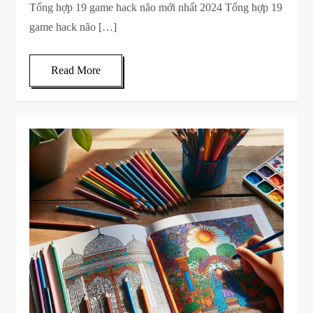
Tổng hợp 19 game hack não mới nhất 2024 Tổng hợp 19
game hack não […]
Read More