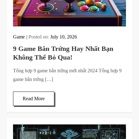
Game
Posted on:
July 10, 2026
9 Game Bắn Trứng Hay Nhất Bạn
Không Thể Bỏ Qua!
Tổng hợp 9 game bắn trứng mới nhất 2024 Tổng hợp 9
game bắn trứng […]
Read More