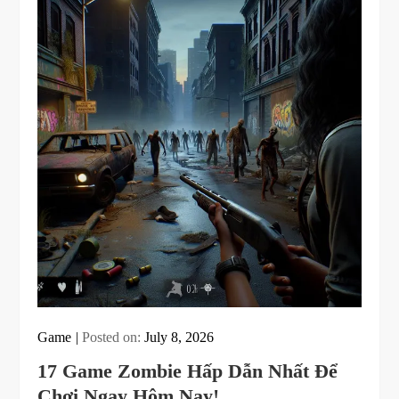
Game
Posted on:
July 8, 2026
17 Game Zombie Hấp Dẫn Nhất Để
Chơi Ngay Hôm Nay!