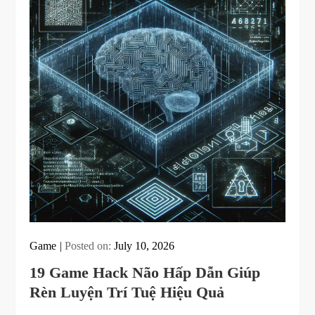
Game
Posted on:
July 10, 2026
19 Game Hack Não Hấp Dẫn Giúp
Rèn Luyện Trí Tuệ Hiệu Quả