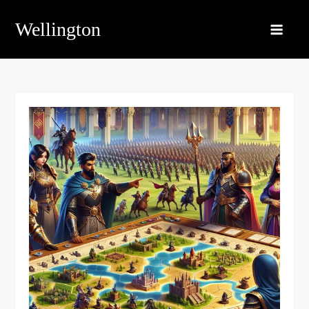
Skip
Wellington
to
content