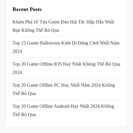
p
Recent Posts
a
Khám Phá 16 Tựa Game Đảo Hải Tặc Hấp Dẫn Nhất
g
Bạn Không Thể Bỏ Qua
i
Top 15 Game Halloween Kinh Dị Đáng Chơi Nhất Năm
2024
n
Top 20 Game Offline IOS Hay Nhất Không Thể Bỏ Qua
a
2024
t
Top 20 Game Offline PC Hay Nhất Năm 2024 Không
i
Thể Bỏ Qua
o
Top 20 Game Offline Android Hay Nhất 2024 Không
Thể Bỏ Qua
n