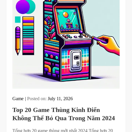
Game
Posted on:
July 11, 2026
Top 20 Game Thùng Kinh Điển
Không Thể Bỏ Qua Trong Năm 2024
Tổng hợp 20 game thùng mới nhất 2024 Tổng hợp 20