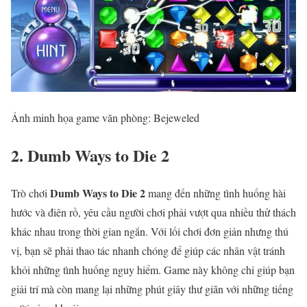
Ảnh minh họa game văn phòng: Bejeweled
2. Dumb Ways to Die 2
Dumb Ways to Die 2
Trò chơi
mang đến những tình huống hài
hước và điên rồ, yêu cầu người chơi phải vượt qua nhiều thử thách
khác nhau trong thời gian ngắn. Với lối chơi đơn giản nhưng thú
vị, bạn sẽ phải thao tác nhanh chóng để giúp các nhân vật tránh
khỏi những tình huống nguy hiểm. Game này không chỉ giúp bạn
giải trí mà còn mang lại những phút giây thư giãn với những tiếng