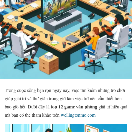
Trong cuộc sống bận rộn ngày nay, việc tìm kiếm những trò chơi
giúp giải trí và thư giãn trong giờ làm việc trở nên cần thiết hơn
top 12 game văn phòng
bao giờ hết. Dưới đây là
giải trí hiệu quả
mà bạn có thể tham khảo trên
wellingtonmo.com
.