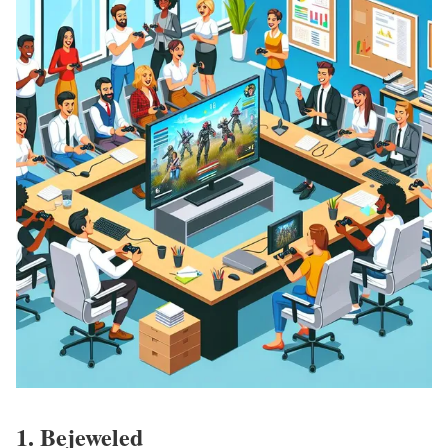
1. Bejeweled