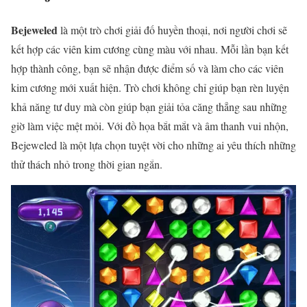
Bejeweled
là một trò chơi giải đố huyền thoại, nơi người chơi sẽ
kết hợp các viên kim cương cùng màu với nhau. Mỗi lần bạn kết
hợp thành công, bạn sẽ nhận được điểm số và làm cho các viên
kim cương mới xuất hiện. Trò chơi không chỉ giúp bạn rèn luyện
khả năng tư duy mà còn giúp bạn giải tỏa căng thẳng sau những
giờ làm việc mệt mỏi. Với đồ họa bắt mắt và âm thanh vui nhộn,
Bejeweled là một lựa chọn tuyệt vời cho những ai yêu thích những
thử thách nhỏ trong thời gian ngắn.