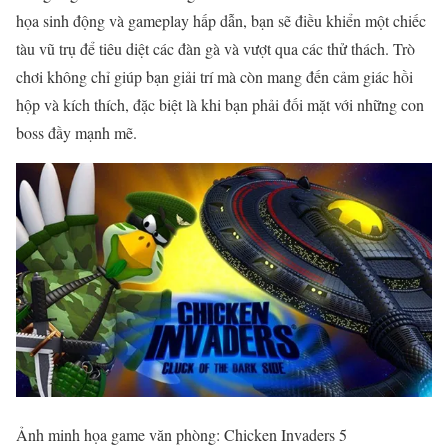
họa sinh động và gameplay hấp dẫn, bạn sẽ điều khiển một chiếc
tàu vũ trụ để tiêu diệt các đàn gà và vượt qua các thử thách. Trò
chơi không chỉ giúp bạn giải trí mà còn mang đến cảm giác hồi
hộp và kích thích, đặc biệt là khi bạn phải đối mặt với những con
boss đầy mạnh mẽ.
Ảnh minh họa game văn phòng: Chicken Invaders 5