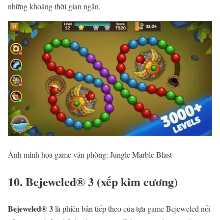
những khoảng thời gian ngắn.
Ảnh minh họa game văn phòng: Jungle Marble Blast
10. Bejeweled® 3 (xếp kim cương)
Bejeweled® 3
là phiên bản tiếp theo của tựa game Bejeweled nổi