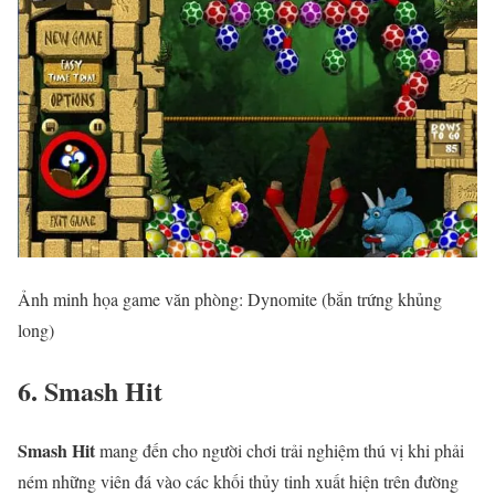
Ảnh minh họa game văn phòng: Dynomite (bắn trứng khủng
long)
6. Smash Hit
Smash Hit
mang đến cho người chơi trải nghiệm thú vị khi phải
ném những viên đá vào các khối thủy tinh xuất hiện trên đường