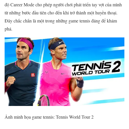
độ Career Mode cho phép người chơi phát triển tay vợt của mình
từ những bước đầu tiên cho đến khi trở thành một huyền thoại.
Đây chắc chắn là một trong những game tennis đáng để khám
phá.
Ảnh minh họa game tennis: Tennis World Tour 2