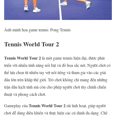
Ảnh minh họa game tennis: Pong Tennis
Tennis World Tour 2
Tennis World Tour 2
là một game tennis hiện đại, được phát
triển với nhiều tính năng nổi bật và đồ họa sắc nét. Người chơi có
thể lựa chọn từ nhiều tay vợt nổi tiếng và tham gia vào các giải
đấu lớn trên khắp thế giới. Trò chơi không chỉ mang đến những
trận đấu kịch tính mà còn cho phép người chơi tùy chỉnh chiến
thuật và phong cách chơi.
Tennis World Tour 2
Gameplay của
rất linh hoạt, giúp người
chơi dễ dàng điều khiển và thực hiện các cú đánh đa dạng. Chế