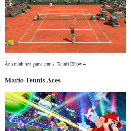
Ảnh minh họa game tennis: Tennis Elbow 4
Mario Tennis Aces