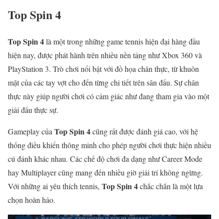
Top Spin 4
Top Spin 4
là một trong những game tennis hiện đại hàng đầu
hiện nay, được phát hành trên nhiều nền tảng như Xbox 360 và
PlayStation 3. Trò chơi nổi bật với đồ họa chân thực, từ khuôn
mặt của các tay vợt cho đến từng chi tiết trên sân đấu. Sự chân
thực này giúp người chơi có cảm giác như đang tham gia vào một
giải đấu thực sự.
Top Spin 4
Gameplay của
cũng rất được đánh giá cao, với hệ
thống điều khiển thông minh cho phép người chơi thực hiện nhiều
cú đánh khác nhau. Các chế độ chơi đa dạng như Career Mode
hay Multiplayer cũng mang đến nhiều giờ giải trí không ngừng.
Top Spin 4
Với những ai yêu thích tennis,
chắc chắn là một lựa
chọn hoàn hảo.