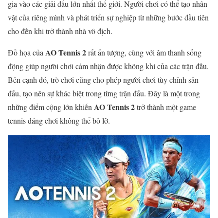
gia vào các giải đấu lớn nhất thế giới. Người chơi có thể tạo nhân
vật của riêng mình và phát triển sự nghiệp từ những bước đầu tiên
cho đến khi trở thành nhà vô địch.
AO Tennis 2
Đồ họa của
rất ấn tượng, cùng với âm thanh sống
động giúp người chơi cảm nhận được không khí của các trận đấu.
Bên cạnh đó, trò chơi cũng cho phép người chơi tùy chỉnh sân
đấu, tạo nên sự khác biệt trong từng trận đấu. Đây là một trong
AO Tennis 2
những điểm cộng lớn khiến
trở thành một game
tennis đáng chơi không thể bỏ lỡ.