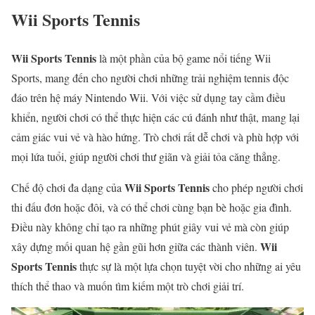
Wii Sports Tennis
Wii Sports Tennis
là một phần của bộ game nổi tiếng Wii
Sports, mang đến cho người chơi những trải nghiệm tennis độc
đáo trên hệ máy Nintendo Wii. Với việc sử dụng tay cầm điều
khiển, người chơi có thể thực hiện các cú đánh như thật, mang lại
cảm giác vui vẻ và hào hứng. Trò chơi rất dễ chơi và phù hợp với
mọi lứa tuổi, giúp người chơi thư giãn và giải tỏa căng thẳng.
Wii Sports Tennis
Chế độ chơi đa dạng của
cho phép người chơi
thi đấu đơn hoặc đôi, và có thể chơi cùng bạn bè hoặc gia đình.
Điều này không chỉ tạo ra những phút giây vui vẻ mà còn giúp
Wii
xây dựng mối quan hệ gần gũi hơn giữa các thành viên.
Sports Tennis
thực sự là một lựa chọn tuyệt vời cho những ai yêu
thích thể thao và muốn tìm kiếm một trò chơi giải trí.