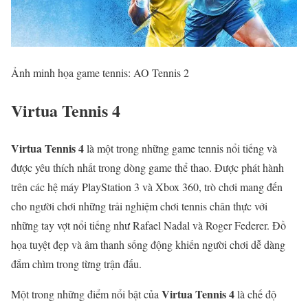
Ảnh minh họa game tennis: AO Tennis 2
Virtua Tennis 4
Virtua Tennis 4
là một trong những game tennis nổi tiếng và
được yêu thích nhất trong dòng game thể thao. Được phát hành
trên các hệ máy PlayStation 3 và Xbox 360, trò chơi mang đến
cho người chơi những trải nghiệm chơi tennis chân thực với
những tay vợt nổi tiếng như Rafael Nadal và Roger Federer. Đồ
họa tuyệt đẹp và âm thanh sống động khiến người chơi dễ dàng
đắm chìm trong từng trận đấu.
Virtua Tennis 4
Một trong những điểm nổi bật của
là chế độ