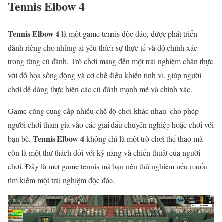
Tennis Elbow 4
Tennis Elbow 4
là một game tennis độc đáo, được phát triển
dành riêng cho những ai yêu thích sự thực tế và độ chính xác
trong từng cú đánh. Trò chơi mang đến một trải nghiệm chân thực
với đồ họa sống động và cơ chế điều khiển tinh vi, giúp người
chơi dễ dàng thực hiện các cú đánh mạnh mẽ và chính xác.
Game cũng cung cấp nhiều chế độ chơi khác nhau, cho phép
người chơi tham gia vào các giải đấu chuyên nghiệp hoặc chơi với
Tennis Elbow 4
bạn bè.
không chỉ là một trò chơi thể thao mà
còn là một thử thách đối với kỹ năng và chiến thuật của người
chơi. Đây là một game tennis mà bạn nên thử nghiệm nếu muốn
tìm kiếm một trải nghiệm độc đáo.