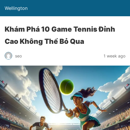
Wellington
Khám Phá 10 Game Tennis Đỉnh
Cao Không Thể Bỏ Qua
seo
1 week ago