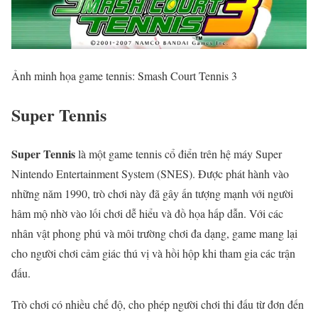
Ảnh minh họa game tennis: Smash Court Tennis 3
Super Tennis
Super Tennis
là một game tennis cổ điển trên hệ máy Super
Nintendo Entertainment System (SNES). Được phát hành vào
những năm 1990, trò chơi này đã gây ấn tượng mạnh với người
hâm mộ nhờ vào lối chơi dễ hiểu và đồ họa hấp dẫn. Với các
nhân vật phong phú và môi trường chơi đa dạng, game mang lại
cho người chơi cảm giác thú vị và hồi hộp khi tham gia các trận
đấu.
Trò chơi có nhiều chế độ, cho phép người chơi thi đấu từ đơn đến