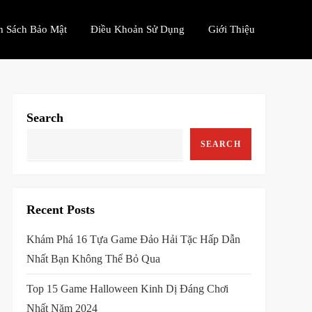
h Sách Bảo Mật
Điều Khoản Sử Dụng
Giới Thiệu
Search
SEARCH
Recent Posts
Khám Phá 16 Tựa Game Đảo Hải Tặc Hấp Dẫn
Nhất Bạn Không Thể Bỏ Qua
Top 15 Game Halloween Kinh Dị Đáng Chơi
Nhất Năm 2024