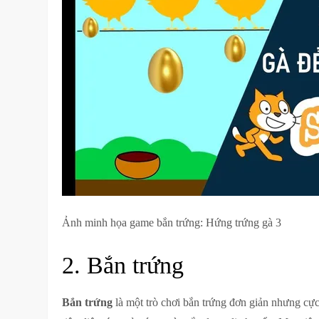
Ảnh minh họa game bắn trứng: Hứng trứng gà 3
2. Bắn trứng
Bắn trứng
là một trò chơi bắn trứng đơn giản nhưng cự