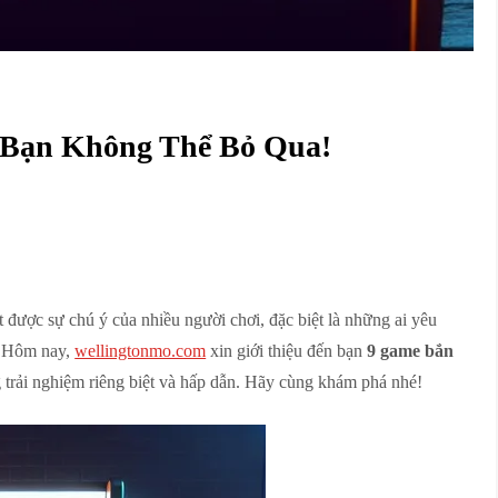
 Bạn Không Thể Bỏ Qua!
t được sự chú ý của nhiều người chơi, đặc biệt là những ai yêu
ị. Hôm nay,
wellingtonmo.com
xin giới thiệu đến bạn
9 game bắn
 trải nghiệm riêng biệt và hấp dẫn. Hãy cùng khám phá nhé!