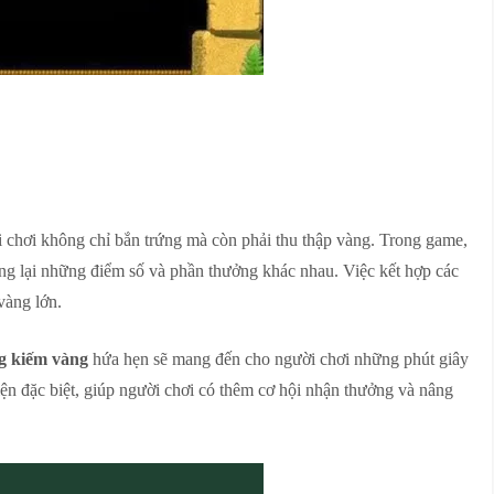
i chơi không chỉ bắn trứng mà còn phải thu thập vàng. Trong game,
ang lại những điểm số và phần thưởng khác nhau. Việc kết hợp các
vàng lớn.
g kiếm vàng
hứa hẹn sẽ mang đến cho người chơi những phút giây
kiện đặc biệt, giúp người chơi có thêm cơ hội nhận thưởng và nâng