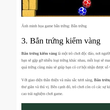
Ảnh minh họa game bắn trứng: Bắn trứng
3. Bắn trứng kiếm vàng
Bắn trứng kiếm vàng
là một trò chơi độc đáo, nơi ngườ
bạn sẽ gặp gỡ nhiều loại trứng khác nhau, mỗi loại sẽ m
quả trứng cùng màu sẽ giúp bạn có cơ hội nhận được số 
Với giao diện thân thiện và màu sắc tươi sáng,
Bắn trứn
thư giãn và thú vị. Bên cạnh đó, trò chơi còn có các sự 
cao trải nghiệm chơi game.