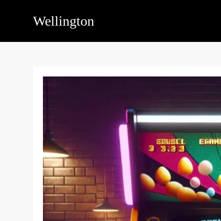
Skip
Wellington
to
content