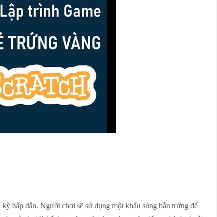
c kỳ hấp dẫn. Người chơi sẽ sử dụng một khẩu súng bắn trứng để