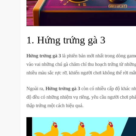
1. Hứng trứng gà 3
Hứng trứng gà 3
là phiên bản mới nhất trong dòng game 
vào vai những chú gà chăm chỉ thu hoạch trứng từ những
nhiều màu sắc rực rỡ, khiến người chơi không thể rời mắt
Ngoài ra,
Hứng trứng gà 3
còn có nhiều cấp độ khác nha
độ đều có những nhiệm vụ riêng, yêu cầu người chơi phả
thập trứng một cách hiệu quả.