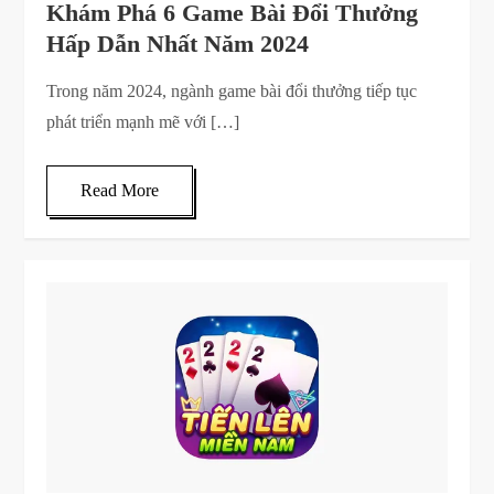
Khám Phá 6 Game Bài Đổi Thưởng
Hấp Dẫn Nhất Năm 2024
Trong năm 2024, ngành game bài đổi thưởng tiếp tục
phát triển mạnh mẽ với […]
Read More