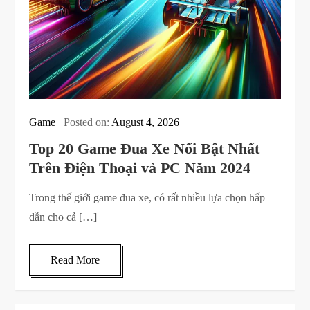
Game
Posted on:
August 4, 2026
Top 20 Game Đua Xe Nổi Bật Nhất
Trên Điện Thoại và PC Năm 2024
Trong thế giới game đua xe, có rất nhiều lựa chọn hấp
dẫn cho cả […]
Read More