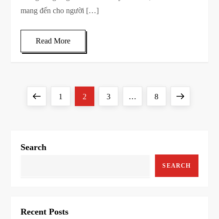
mang đến cho người […]
Read More
P
Previous
Page
Page
Page
Page
Next
1
2
3
…
8
o
page
page
s
Search
t
SEARCH
s
p
Recent Posts