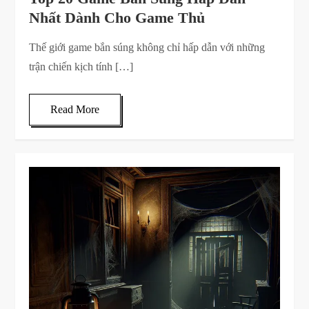
Nhất Dành Cho Game Thủ
Thế giới game bắn súng không chỉ hấp dẫn với những
trận chiến kịch tính […]
Read More