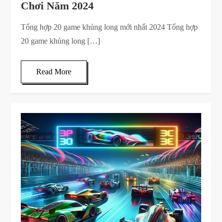
Chơi Năm 2024
Tổng hợp 20 game khủng long mới nhất 2024 Tổng hợp
20 game khủng long […]
Read More