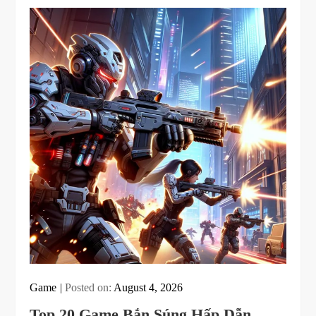
Game
Posted on:
August 4, 2026
Top 20 Game Bắn Súng Hấp Dẫn