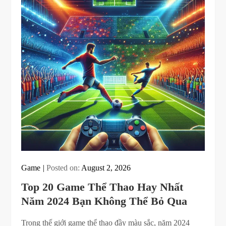
Game
Posted on:
August 2, 2026
Top 20 Game Thể Thao Hay Nhất
Năm 2024 Bạn Không Thể Bỏ Qua
Trong thế giới game thể thao đầy màu sắc, năm 2024