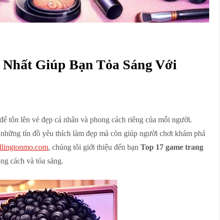
 Nhất Giúp Bạn Tỏa Sáng Với
 để tôn lên vẻ đẹp cá nhân và phong cách riêng của mỗi người.
 những tín đồ yêu thích làm đẹp mà còn giúp người chơi khám phá
llingtonmo.com
, chúng tôi giới thiệu đến bạn
Top 17 game trang
ng cách và tỏa sáng.