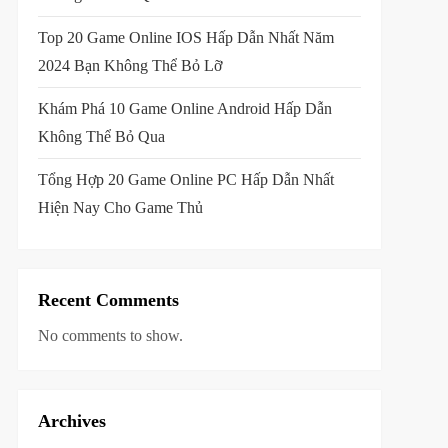
Top 20 Game Online IOS Hấp Dẫn Nhất Năm
2024 Bạn Không Thể Bỏ Lỡ
Khám Phá 10 Game Online Android Hấp Dẫn
Không Thể Bỏ Qua
Tổng Hợp 20 Game Online PC Hấp Dẫn Nhất
Hiện Nay Cho Game Thủ
Recent Comments
No comments to show.
Archives