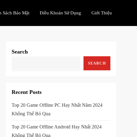
h Sách Bảo Mật
Điều Khoản Sử Dụng
Giới Thiệu
Search
SEARCH
Recent Posts
Top 20 Game Offline PC Hay Nhất Năm 2024
Không Thể Bỏ Qua
Top 20 Game Offline Android Hay Nhất 2024
Không Thể Bỏ Qua