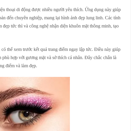
ện thoại di động được nhiều người yêu thích. Ứng dụng này giúp
ản đến chuyên nghiệp, mang lại hình ảnh đẹp lung linh. Các tính
đẹp tức thì và công nghệ nhận diện khuôn mặt thông minh, tạo
 thể xem trước kết quả trang điểm ngay lập tức. Điều này giúp
m phù hợp với gương mặt và sở thích cá nhân. Đây chắc chắn là
ang điểm và làm đẹp.